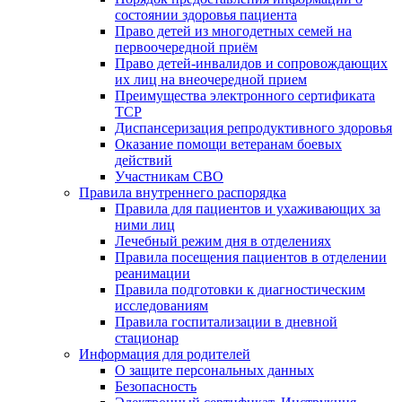
состоянии здоровья пациента
Право детей из многодетных семей на
первоочередной приём
Право детей-инвалидов и сопровождающих
их лиц на внеочередной прием
Преимущества электронного сертификата
ТСР
Диспансеризация репродуктивного здоровья
Оказание помощи ветеранам боевых
действий
Участникам СВО
Правила внутреннего распорядка
Правила для пациентов и ухаживающих за
ними лиц
Лечебный режим дня в отделениях
Правила посещения пациентов в отделении
реанимации
Правила подготовки к диагностическим
исследованиям
Правила госпитализации в дневной
стационар
Информация для родителей
О защите персональных данных
Безопасность