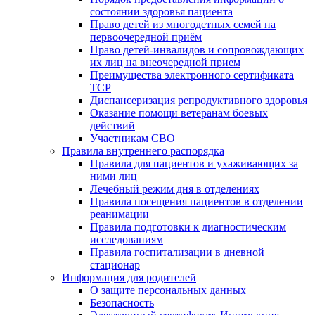
состоянии здоровья пациента
Право детей из многодетных семей на
первоочередной приём
Право детей-инвалидов и сопровождающих
их лиц на внеочередной прием
Преимущества электронного сертификата
ТСР
Диспансеризация репродуктивного здоровья
Оказание помощи ветеранам боевых
действий
Участникам СВО
Правила внутреннего распорядка
Правила для пациентов и ухаживающих за
ними лиц
Лечебный режим дня в отделениях
Правила посещения пациентов в отделении
реанимации
Правила подготовки к диагностическим
исследованиям
Правила госпитализации в дневной
стационар
Информация для родителей
О защите персональных данных
Безопасность