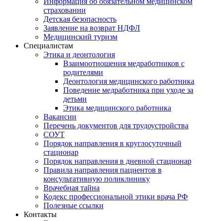
Информация об обязательном медицинском
страховании
Детская безопасность
Заявление на возврат НДФЛ
Медицинский туризм
Специалистам
Этика и деонтология
Взаимоотношения медработников с
родителями
Деонтология медицинского работника
Поведение медработника при уходе за
детьми
Этика медицинского работника
Вакансии
Перечень документов для трудоустройства
СОУТ
Порядок направления в круглосуточный
стационар
Порядок направления в дневной стационар
Правила направления пациентов в
консультативную поликлинику
Врачебная тайна
Кодекс профессиональной этики врача РФ
Полезные ссылки
Контакты