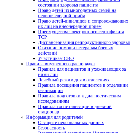
состоянии здоровья пациента
Право детей из многодетных семей на
первоочередной приём
Право детей-инвалидов и сопровождающих
их лиц на внеочередной прием
Преимущества электронного сертификата
ТСР
Диспансеризация репродуктивного здоровья
Оказание помощи ветеранам боевых
действий
Участникам СВО
Правила внутреннего распорядка
Правила для пациентов и ухаживающих за
ними лиц
Лечебный режим дня в отделениях
Правила посещения пациентов в отделении
реанимации
Правила подготовки к диагностическим
исследованиям
Правила госпитализации в дневной
стационар
Информация для родителей
О защите персональных данных
Безопасность