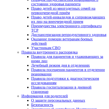
состоянии здоровья пациента
Право детей из многодетных семей на
первоочередной приём
Право детей-инвалидов и сопровождающих
их лиц на внеочередной прием
Преимущества электронного сертификата
ТСР
Диспансеризация репродуктивного здоровья
Оказание помощи ветеранам боевых
действий
Участникам СВО
Правила внутреннего распорядка
Правила для пациентов и ухаживающих за
ними лиц
Лечебный режим дня в отделениях
Правила посещения пациентов в отделении
реанимации
Правила подготовки к диагностическим
исследованиям
Правила госпитализации в дневной
стационар
Информация для родителей
О защите персональных данных
Безопасность